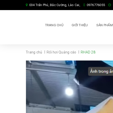
034 Trấn Phú, Bắc Cường, Lào Cai,
0976776055
TRANG CHỦ
GIỚI THIỆU
SẢN PHẨ
|
|
Trang chủ
Rối hơi Quảng cáo
RHAD 28