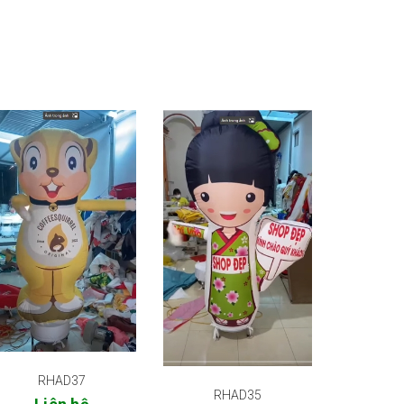
RHAD37
RHAD35
RH