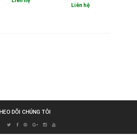
Liên hệ
Liên hệ
Li
HEO DÕI CHÚNG TÔI