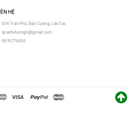
IÊN HỆ
034 Trấn Phú, Bắc Cường, Lào Cai,
qcanhduonglc@gmail.com
0976776055