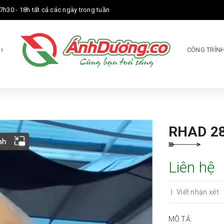
7h30 - 18h tất cả các ngày trong tuần
M
CÔNG TRÌNH
RHAD 2
Liên hệ
|
Viết nhận xét
MÔ TẢ: