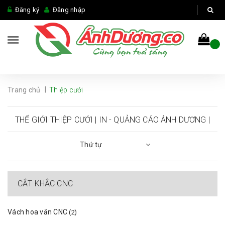
Đăng ký
Đăng nhập
|
Trang chủ
Thiệp cưới
THẾ GIỚI THIỆP CƯỚI | IN - QUẢNG CÁO ÁNH DƯƠNG |
Thứ tự
ANHDUONG.CO
CẮT KHẮC CNC
Vách hoa văn CNC
(2)