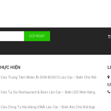
GỬI NGAY
T
THỰC HIỆN
L
 Cáo Trung Tâm Nhân Ái DON BOSCO Lào Cai – Biển Chữ Nổi
 Cáo Tự Do Restaurant & Beer Lào Cai – Biển LED Nhà Hàng
 Cáo Công Ty Hải Đăng VINA Lào Cai – Biển Alu Chữ Nổi Đẹp