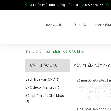
034 Trấn Phú, Bắc Cường, Lào Cai,
0976776055
TRANG CHỦ
GIỚI THIỆU
SẢN PHẨ
|
Trang chủ
Sản phẩm cắt CNC khác
CẮT KHẮC CNC
SẢN PHẨM CẮT CNC
Vách hoa văn CNC
(2)
CNC decor trang trí
(7)
Sản phẩm cắt CNC khác
(7)
CNC mẫu lắp ghép đ