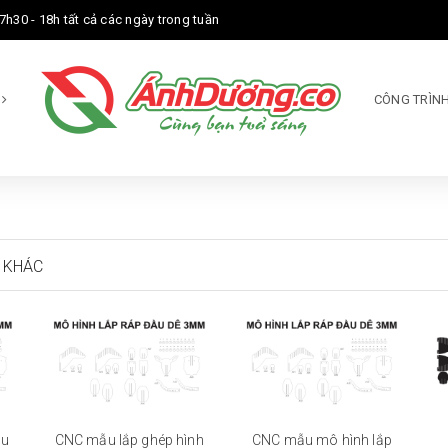
7h30 - 18h tất cả các ngày trong tuần
M
CÔNG TRÌNH
 KHÁC
ầu
CNC mẫu lắp ghép hình
CNC mẫu mô hình lắp