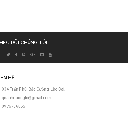
HEO DÕI CHÚNG TÔI
IÊN HỆ
034 Trấn Phú, Bắc Cường, Lào Cai,
qcanhduonglc@gmail.com
0976776055