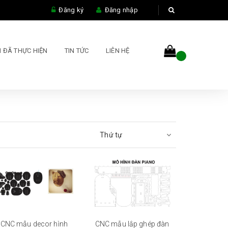
Đăng ký
Đăng nhập
 ĐÃ THỰC HIỆN
TIN TỨC
LIÊN HỆ
Thứ tự
CNC mẫu decor hình
CNC mẫu lắp ghép đàn