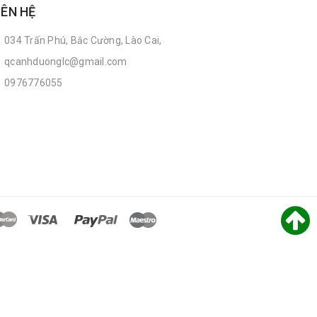
IÊN HỆ
034 Trấn Phú, Bắc Cường, Lào Cai,
qcanhduonglc@gmail.com
0976776055