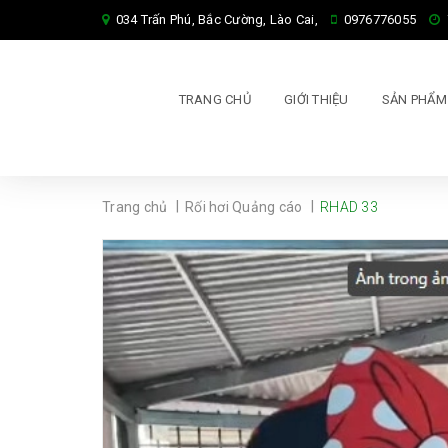
034 Trấn Phú, Bắc Cường, Lào Cai,
0976776055
TRANG CHỦ
GIỚI THIỆU
SẢN PHẨ
|
|
Trang chủ
Rối hơi Quảng cáo
RHAD 33