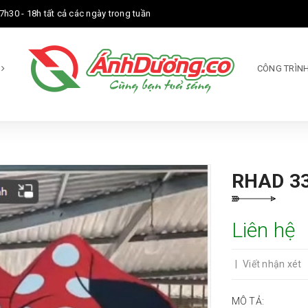
7h30 - 18h tất cả các ngày trong tuần
M
CÔNG TRÌNH
RHAD 3
Liên hệ
|
Viết nhận xét
MÔ TẢ: