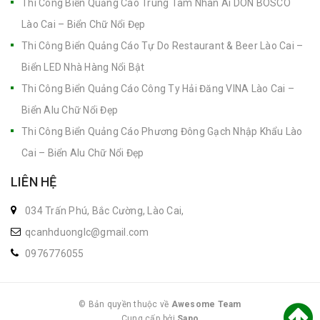
Thi Công Biển Quảng Cáo Trung Tâm Nhân Ái DON BOSCO
Lào Cai – Biển Chữ Nổi Đẹp
Thi Công Biển Quảng Cáo Tự Do Restaurant & Beer Lào Cai –
Biển LED Nhà Hàng Nổi Bật
Thi Công Biển Quảng Cáo Công Ty Hải Đăng VINA Lào Cai –
Biển Alu Chữ Nổi Đẹp
Thi Công Biển Quảng Cáo Phương Đông Gạch Nhập Khẩu Lào
Cai – Biển Alu Chữ Nổi Đẹp
LIÊN HỆ
034 Trấn Phú, Bắc Cường, Lào Cai,
qcanhduonglc@gmail.com
0976776055
© Bản quyền thuộc về
Awesome Team
Cung cấp bởi
|
Sapo