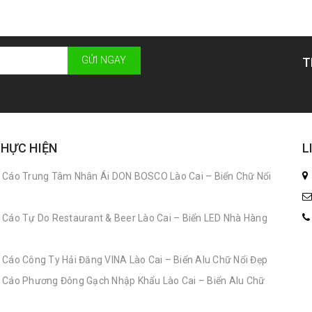
GỬI NGAY
T
THỰC HIỆN
L
 Cáo Trung Tâm Nhân Ái DON BOSCO Lào Cai – Biển Chữ Nổi
 Cáo Tự Do Restaurant & Beer Lào Cai – Biển LED Nhà Hàng
 Cáo Công Ty Hải Đăng VINA Lào Cai – Biển Alu Chữ Nổi Đẹp
 Cáo Phương Đông Gạch Nhập Khẩu Lào Cai – Biển Alu Chữ