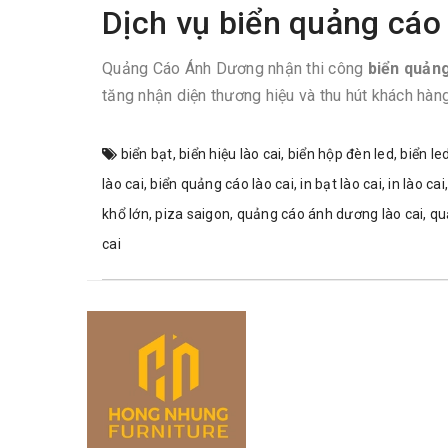
Dịch vụ biển quảng cáo 
Quảng Cáo Ánh Dương nhận thi công
biển quản
tăng nhận diện thương hiệu và thu hút khách hàng
biển bạt
,
biển hiệu lào cai
,
biển hộp đèn led
,
biển le
lào cai
,
biển quảng cáo lào cai
,
in bạt lào cai
,
in lào cai
khổ lớn
,
piza saigon
,
quảng cáo ánh dương lào cai
,
qu
cai