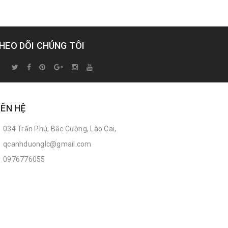
HEO DÕI CHÚNG TÔI
IÊN HỆ
034 Trấn Phú, Bắc Cường, Lào Cai,
qcanhduonglc@gmail.com
0976776055