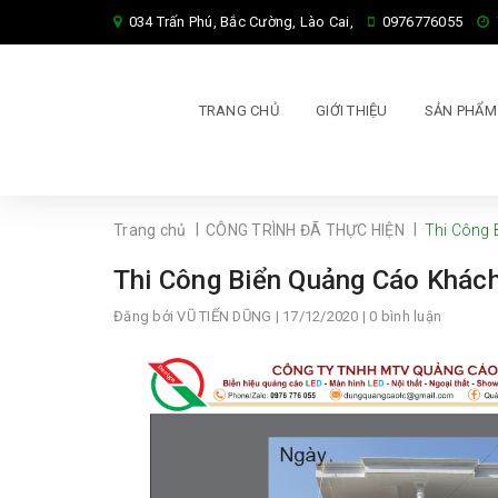
034 Trấn Phú, Bắc Cường, Lào Cai,
0976776055
TRANG CHỦ
GIỚI THIỆU
SẢN PHẨ
|
|
Trang chủ
CÔNG TRÌNH ĐÃ THỰC HIỆN
Thi Công 
Thi Công Biển Quảng Cáo Khác
Đăng bởi
VŨ TIẾN DŨNG
| 17/12/2020 | 0 bình luận