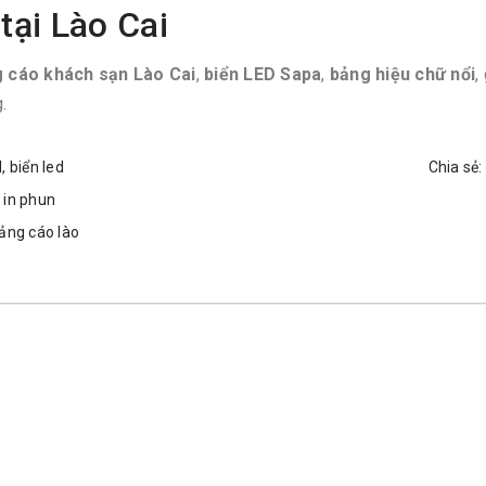
tại Lào Cai
g cáo khách sạn Lào Cai
,
biển LED Sapa
,
bảng hiệu chữ nổi
,
.
d
,
biển led
Chia sẻ:
,
in phun
ảng cáo lào