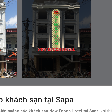
o khách sạn tại Sapa
biển quảng cáo khách sạn New Epoch Hotel tại Sapa
, với th