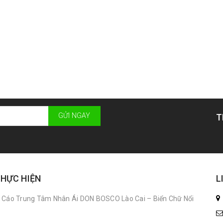
GỬI NGAY
T
THỰC HIỆN
L
 Cáo Trung Tâm Nhân Ái DON BOSCO Lào Cai – Biển Chữ Nổi