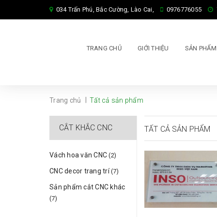
034 Trấn Phú, Bắc Cường, Lào Cai,
0976776055
TRANG CHỦ
GIỚI THIỆU
SẢN PHẨ
|
Trang chủ
Tất cả sản phẩm
CẮT KHẮC CNC
TẤT CẢ SẢN PHẨM
Vách hoa văn CNC
(2)
CNC decor trang trí
(7)
Sản phẩm cắt CNC khác
(7)